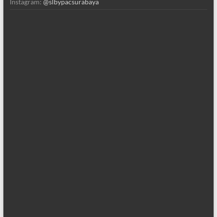
Instagram:
@slbypacsurabaya