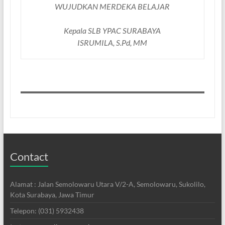
WUJUDKAN MERDEKA BELAJAR
Kepala SLB YPAC SURABAYA
ISRUMILA, S.Pd, MM
Contact
Alamat : Jalan Semolowaru Utara V/2-A, Semolowaru, Sukolilo,
Kota Surabaya, Jawa Timur
Telepon: (031) 5932438