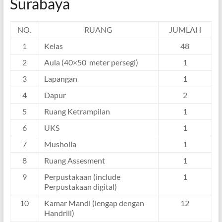
Surabaya
NO.
RUANG
JUMLAH
1
Kelas
48
2
Aula (40×50 meter persegi)
1
3
Lapangan
1
4
Dapur
2
5
Ruang Ketrampilan
1
6
UKS
1
7
Musholla
1
8
Ruang Assesment
1
9
Perpustakaan (include
1
Perpustakaan digital)
10
Kamar Mandi (lengap dengan
12
Handrill)