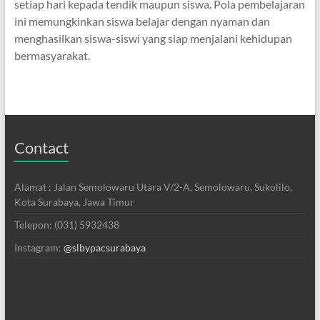
setiap hari kepada tendik maupun siswa. Pola pembelajaran
ini memungkinkan siswa belajar dengan nyaman dan
menghasilkan siswa-siswi yang siap menjalani kehidupan
bermasyarakat.
Contact
Alamat : Jalan Semolowaru Utara V/2-A, Semolowaru, Sukolilo,
Kota Surabaya, Jawa Timur
Telepon: (031) 5932438
Instagram:
@slbypacsurabaya